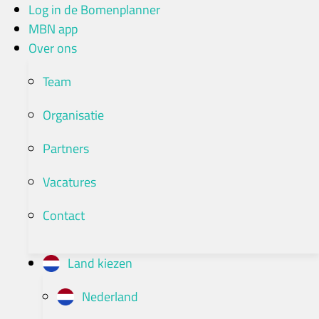
Ga
Log in de Bomenplanner
naar
MBN app
de
Over ons
inhoud
Team
Organisatie
Partners
Vacatures
Contact
Land kiezen
Nederland