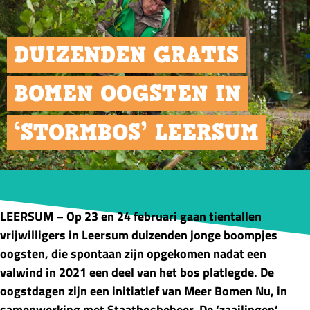
DUIZENDEN GRATIS
BOMEN OOGSTEN IN
‘STORMBOS’ LEERSUM
14/02/2024
LEERSUM – Op 23 en 24 februari gaan tientallen
vrijwilligers in Leersum duizenden jonge boompjes
oogsten, die spontaan zijn opgekomen nadat een
valwind in 2021 een deel van het bos platlegde. De
oogstdagen zijn een initiatief van Meer Bomen Nu, in
samenwerking met Staatbosbeheer. De ‘zaailingen’