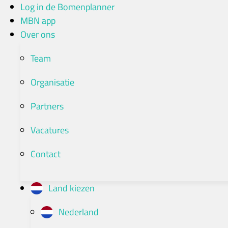
Ga
Log in de Bomenplanner
naar
MBN app
de
Over ons
inhoud
Team
Organisatie
Partners
Vacatures
Contact
Land kiezen
Nederland