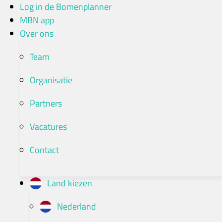
Ga
Log in de Bomenplanner
naar
MBN app
de
Over ons
inhoud
Team
Organisatie
Partners
Vacatures
Contact
Land kiezen
Nederland