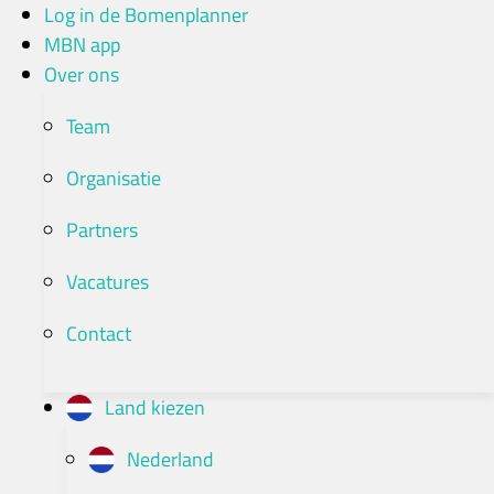
Ga
Log in de Bomenplanner
naar
MBN app
de
Over ons
inhoud
Team
Organisatie
Partners
Vacatures
Contact
Land kiezen
Nederland