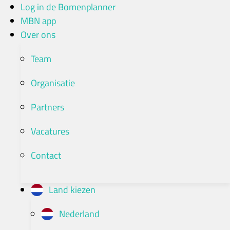
Ga
Log in de Bomenplanner
naar
MBN app
de
Over ons
inhoud
Team
Organisatie
Partners
Vacatures
Contact
Land kiezen
Nederland