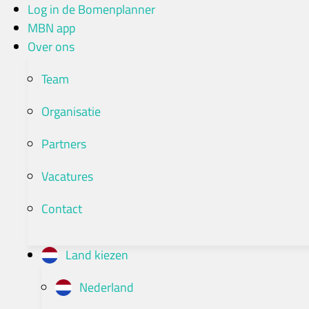
Ga
Log in de Bomenplanner
naar
MBN app
de
Over ons
inhoud
Team
Organisatie
Partners
Vacatures
Contact
Land kiezen
Nederland