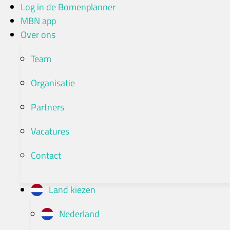
Ga
Log in de Bomenplanner
naar
MBN app
de
Over ons
inhoud
Team
Organisatie
Partners
Vacatures
Contact
Land kiezen
Nederland