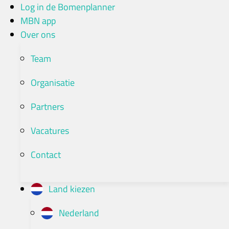
Ga
Log in de Bomenplanner
naar
MBN app
de
Over ons
inhoud
Team
Organisatie
Partners
Vacatures
Contact
Land kiezen
Nederland