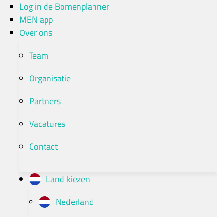
Ga
Log in de Bomenplanner
naar
MBN app
de
Over ons
inhoud
Team
Organisatie
Partners
Vacatures
Contact
Land kiezen
Nederland