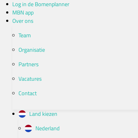
Ga
Log in de Bomenplanner
naar
MBN app
de
Over ons
inhoud
Team
Organisatie
Partners
Vacatures
Contact
Land kiezen
Nederland